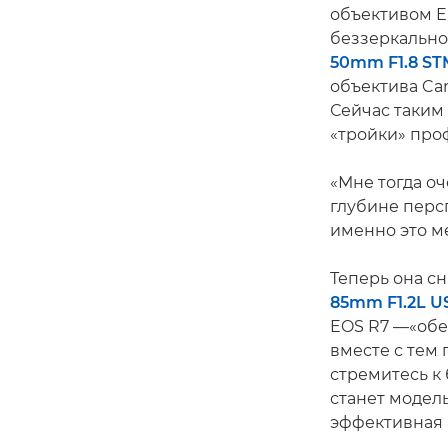
объективом E
беззеркально
50mm F1.8 ST
объектива Can
Сейчас таким
«тройки» проф
«Мне тогда оч
глубине персп
именно это м
Теперь она с
85mm F1.2L 
EOS R7 —«обе
вместе с тем 
стремитесь к
станет модель
эффективная 