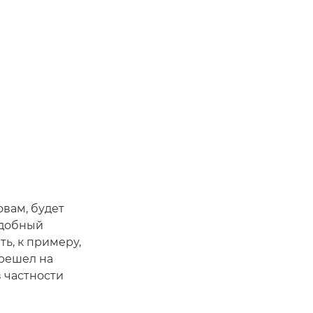
овам, будет
удобный
ь, к примеру,
ерешел на
 в частности