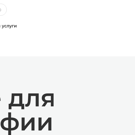
 услуги
 для
афии