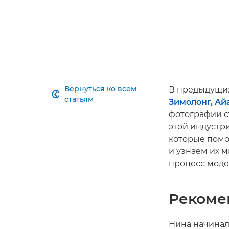
Вернуться ко всем
В предыдущих

статьям
Зимолонг, А
фотографии ст
этой индустри
которые помо
и узнаем их 
процесс моде
Рекоме
Нина начинала