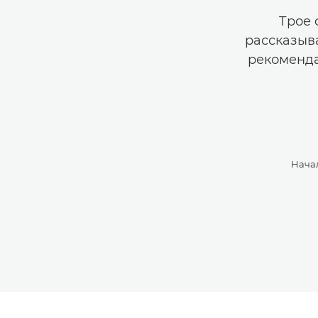
Трое 
рассказыв
рекоменда
Нача