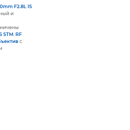
70mm F2.8L IS
ьный и
аничены
IS STM
.
RF
бъектив
с
и