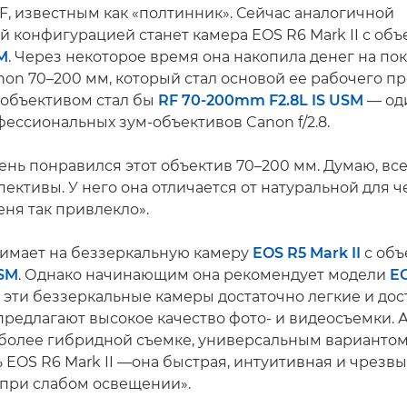
F, известным как «полтинник». Сейчас аналогичной
й конфигурацией станет камера EOS R6 Mark II с об
M
. Через некоторое время она накопила денег на по
on 70–200 мм, который стал основой ее рабочего пр
 объективом стал бы
RF 70-200mm F2.8L IS USM
— од
ессиональных зум-объективов Canon f/2.8.
ень понравился этот объектив 70–200 мм. Думаю, все
ективы. У него она отличается от натуральной для ч
еня так привлекло».
нимает на беззеркальную камеру
EOS R5 Mark II
с об
USM
. Однако начинающим она рекомендует модели
E
 эти беззеркальные камеры достаточно легкие и дос
предлагают высокое качество фото- и видеосъемки. 
 более гибридной съемке, универсальным вариантом
 EOS R6 Mark II —она быстрая, интуитивная и чрезв
при слабом освещении».