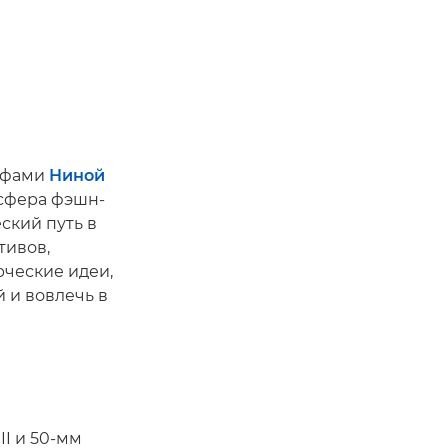
рафами
Ниной
 сфера фэшн-
ский путь в
тивов,
рческие идеи,
 и вовлечь в
II и 50-мм