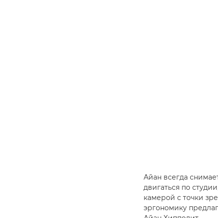
Айан всегда снимает
двигаться по студии
камерой с точки зр
эргономику предлага