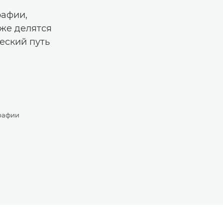
рафии,
же делятся
еский путь
рафии