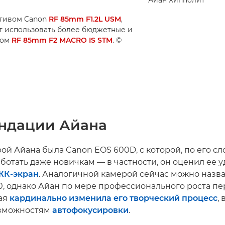
Айан Хипполит
тивом Canon
RF 85mm F1.2L USM
,
 использовать более бюджетные и
вом
RF 85mm F2 MACRO IS STM
. ©
ндации Айана
й Айана была Canon EOS 600D, с которой, по его сл
ботать даже новичкам — в частности, он оценил ее 
ЖК-экран
. Аналогичной камерой сейчас можно назват
0, однако Айан по мере профессионального роста п
рая
кардинально изменила его творческий процесс
,
озможностям
автофокусировки
.