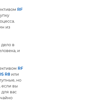
ъективом
RF
купку
оцесса.
ин из
 дело в
еловека, и
ъективом
RF
OS R8
или
тупные, но
А если вы
 для вас
ычайно