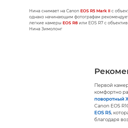
Нина снимает на Canon
EOS R5 Mark II
с объек
однако начинающим фотографам рекомендует
легкие камеры
EOS R8
или EOS R7 с объекти
Нина Зимолонг
Рекоме
Первой камеро
комфортно ра
поворотный 
Canon EOS R1
EOS R5
, кото
благодаря в