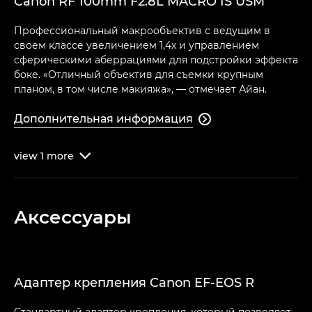
Canon RF 100mm F2.8L MACRO IS USM
Профессиональный макрообъектив с ведущим в
своем классе увеличением 1,4x и управлением
сферическими аберрациями для подстройки эффекта
боке. «Отличный объектив для съемки крупным
планом, в том числе макияжа», — отмечает Айан.
Дополнительная информация

view
1
more

Аксессуары
Адаптер крепления Canon EF-EOS R
Стандартный адаптер крепления, который позволяет