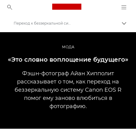
Canon Logo, back to ho
Переход к беззеркальной системе
Пере
Canon
Профессиональная фото- и видеосъемка
МОДА
Истории
«Это словно воплощение будущего»
Фэшн-фотограф Айан Хипполит
рассказывает о том, как переход на
беззеркальную систему Canon EOS R
помог ему заново влюбиться в
фотографию.