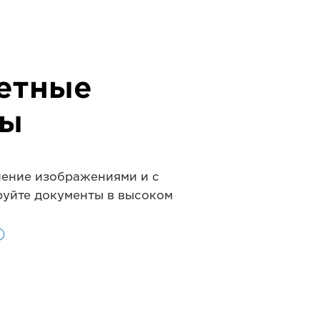
етные
ры
ление изображениями и с
руйте документы в высоком