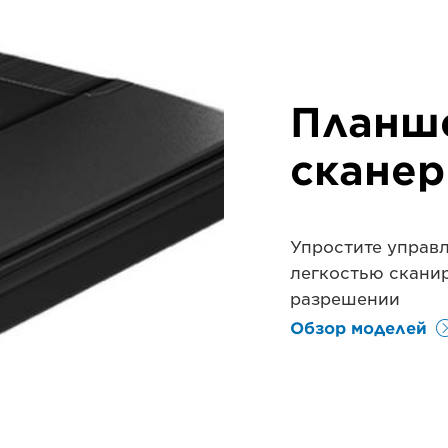
Планш
скане
Упростите управ
легкостью скани
разрешении
Обзор моделей