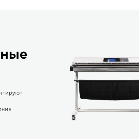
тные
нтируют
ания