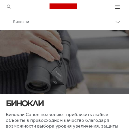
Canon Logo, back to h
Бинокли
Пере
цепо
Canon
БИНОКЛИ
Бинокли Canon позволяют приблизить любые
объекты в превосходном качестве благодаря
возможности выбора уровня увеличения, защиты