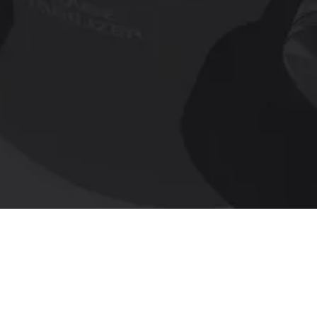
Познакомьтесь с полным
ассортиментом
От высокотехнологичных водонепроницаемых и
всепогодных биноклей до компактных и