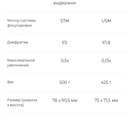
выдержки
Мотор системы
STM
USM
фокусировки
Диафрагма
f/2
f/1.8
Максимальное
0,5x
0,13x
увеличение
Вес
500 г
425 г
Размер (ширина
78 x 90,5 мм
75 x 71,5 мм
x высота)