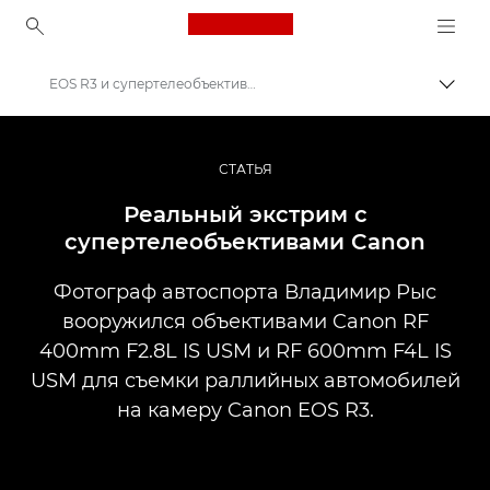
Canon Logo, back to ho
EOS R3 и супертелеобъективы RF
Пере
Canon
Профессиональная фото- и видеосъемка
СТАТЬЯ
Истории
Реальный экстрим с
супертелеобъективами Canon
Фотограф автоспорта Владимир Рыс
вооружился объективами Canon RF
400mm F2.8L IS USM и RF 600mm F4L IS
USM для съемки раллийных автомобилей
на камеру Canon EOS R3.