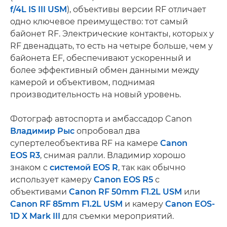
f/4L IS III USM
), объективы версии RF отличает
одно ключевое преимущество: тот самый
байонет RF. Электрические контакты, которых у
RF двенадцать, то есть на четыре больше, чем у
байонета EF, обеспечивают ускоренный и
более эффективный обмен данными между
камерой и объективом, поднимая
производительность на новый уровень.
Фотограф автоспорта и амбассадор Canon
Владимир Рыс
опробовал два
супертелеобъектива RF на камере
Canon
EOS R3
, снимая ралли. Владимир хорошо
знаком с
системой EOS R
, так как обычно
использует камеру
Canon EOS R5
с
объективами
Canon RF 50mm F1.2L USM
или
Canon RF 85mm F1.2L USM
и камеру
Canon EOS-
1D X Mark III
для съемки мероприятий.