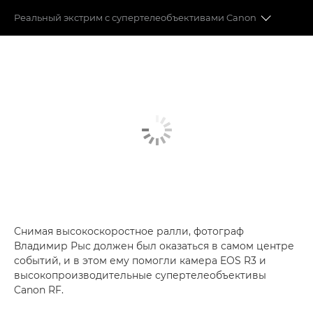
Реальный экстрим с супертелеобъективами Canon
Гонки по бездорожью
Супертелеобъективы
Автофокусировка с управлением движением глаза
Снимая высокоскоростное ралли, фотограф
Владимир Рыс должен был оказаться в самом центре
событий, и в этом ему помогли камера
EOS R3
и
высокопроизводительные супертелеобъективы
Canon RF.