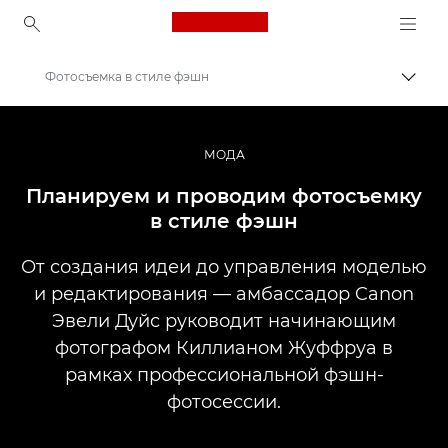
Canon Logo, back to ho
Фотосъемка в стиле фэшн
Пере
Canon
Профессиональная фото- и видеосъемка
МОДА
Истории
Планируем и проводим фотосъемку
в стиле фэшн
От создания идеи до управления моделью
и редактирования — амбассадор Canon
Эвели Дуйс руководит начинающим
фотографом Киллианом Жуффруа в
рамках профессиональной фэшн-
фотосессии.