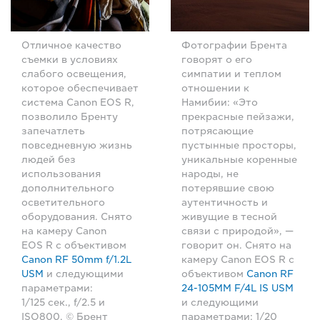
Отличное качество
Фотографии Брента
съемки в условиях
говорят о его
слабого освещения,
симпатии и теплом
которое обеспечивает
отношении к
система Canon EOS R,
Намибии: «Это
позволило Бренту
прекрасные пейзажи,
запечатлеть
потрясающие
повседневную жизнь
пустынные просторы,
людей без
уникальные коренные
использования
народы, не
дополнительного
потерявшие свою
осветительного
аутентичность и
оборудования. Снято
живущие в тесной
на камеру Canon
связи с природой», —
EOS R с объективом
говорит он. Снято на
Canon RF 50mm f/1.2L
камеру Canon EOS R с
USM
и следующими
объективом
Canon RF
параметрами:
24-105MM F/4L IS USM
1/125 сек., f/2.5 и
и следующими
ISO800. © Брент
параметрами: 1/20