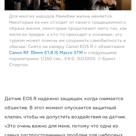
Для многих народов Намибии жизнь меняется.
Некоторые из них отходят от своего традиционного
образа жизни, некоторые продолжают жить так, как
жили их предки, а кто-то приходит к понимаю, что
туризм может помочь им сохранить самобытность и
обычаи. Снято на камеру Canon EOS R с объективом
Canon RF 35mm f/1.8 IS Macro STM
и следующими
параметрами: 1/250 сек., f/4.0, ISO3200. © Брент
Стиртон
Датчик EOS R надежно защищен, когда снимается
объектив: В этот момент опускается защитный
клапан, чтобы не допустить воздействия на датчик.
«Это очень важно для меня, потому что одна из
самых распространенных проблем для цифровых