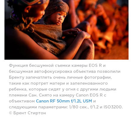
Функция бесшумной съемки камеры EOS R и
бесшумная автофокусировка объектива позволили
Бренту запечатлеть очень личные фотографии,
такие как портрет матери и запеленованного
ребенка, которые сидят у огня с другими людьми
племени Сан. Снято на камеру Canon EOS R с
объективом
Canon RF 50mm f/1.2L USM
и
следующими параметрами: 1/80 сек., f/1.2 и ISO3200.
© Брент Стиртон