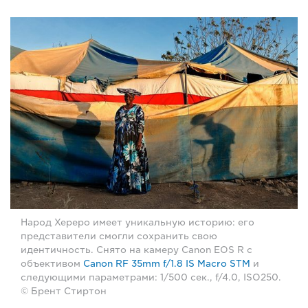
Народ Хереро имеет уникальную историю: его
представители смогли сохранить свою
идентичность. Снято на камеру Canon EOS R с
объективом
Canon RF 35mm f/1.8 IS Macro STM
и
следующими параметрами: 1/500 сек., f/4.0, ISO250.
© Брент Стиртон