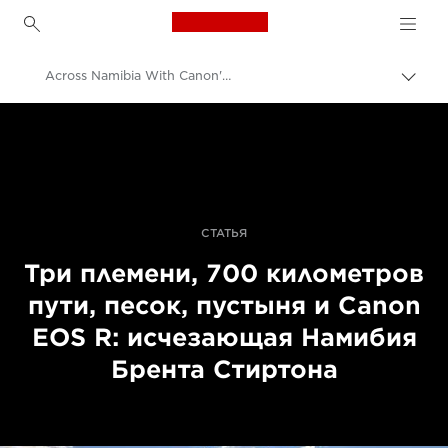
Canon Logo, back to h
Across Namibia With Canon's EOS R Full-Frame Mirrorless Camera
Пере
цепо
Canon
Профессиональная фото- и видеосъемка
Истории
СТАТЬЯ
Три племени, 700 километров
пути, песок, пустыня и Canon
EOS R: исчезающая Намибия
Брента Стиртона