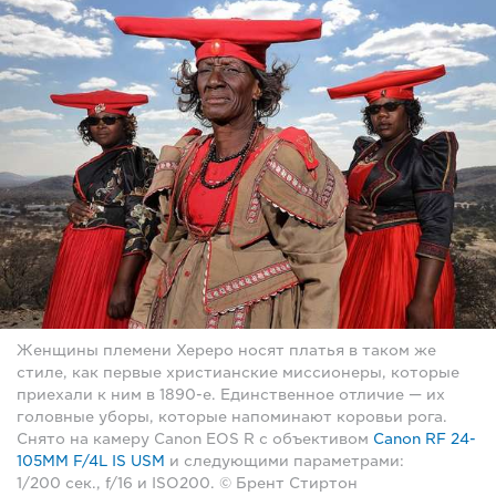
Женщины племени Хереро носят платья в таком же
стиле, как первые христианские миссионеры, которые
приехали к ним в 1890-е. Единственное отличие — их
головные уборы, которые напоминают коровьи рога.
Снято на камеру Canon EOS R с объективом
Canon RF 24-
105MM F/4L IS USM
и следующими параметрами:
1/200 сек., f/16 и ISO200. © Брент Стиртон