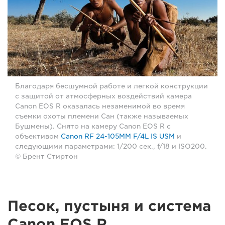
Благодаря бесшумной работе и легкой конструкции
с защитой от атмосферных воздействий камера
Canon EOS R оказалась незаменимой во время
съемки охоты племени Сан (также называемых
Бушмены). Снято на камеру Canon EOS R с
объективом
Canon RF 24-105MM F/4L IS USM
и
следующими параметрами: 1/200 сек., f/18 и ISO200.
© Брент Стиртон
Песок, пустыня и система
Canon EOS R