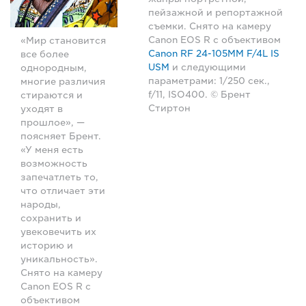
пейзажной и репортажной
съемки. Снято на камеру
Canon EOS R с объективом
«Мир становится
Canon RF 24-105MM F/4L IS
все более
USM
и следующими
однородным,
параметрами: 1/250 сек.,
многие различия
f/11, ISO400. © Брент
стираются и
Стиртон
уходят в
прошлое», —
поясняет Брент.
«У меня есть
возможность
запечатлеть то,
что отличает эти
народы,
сохранить и
увековечить их
историю и
уникальность».
Снято на камеру
Canon EOS R с
объективом