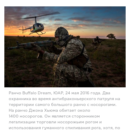
Ранчо Buffalo Dream, ЮАР, 24 мая 2016 года. Два
охранника во время антибраконьерского патруля на
территории самого большого ранчо с носорогами.
На ранчо Джона Хьюма обитает около
1400 носорогов. Он является сторонником
легализации торговли носорожьим рогом и
использования гуманного спиливания рога, хотя, по