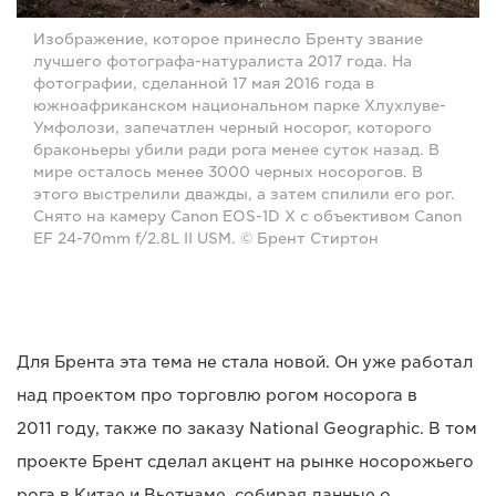
Изображение, которое принесло Бренту звание
лучшего фотографа-натуралиста 2017 года. На
фотографии, сделанной 17 мая 2016 года в
южноафриканском национальном парке Хлухлуве-
Умфолози, запечатлен черный носорог, которого
браконьеры убили ради рога менее суток назад. В
мире осталось менее 3000 черных носорогов. В
этого выстрелили дважды, а затем спилили его рог.
Снято на камеру Canon EOS-1D X с объективом Canon
EF 24-70mm f/2.8L II USM. © Брент Стиртон
Для Брента эта тема не стала новой. Он уже работал
над проектом про торговлю рогом носорога в
2011 году, также по заказу National Geographic. В том
проекте Брент сделал акцент на рынке носорожьего
рога в Китае и Вьетнаме, собирая данные о