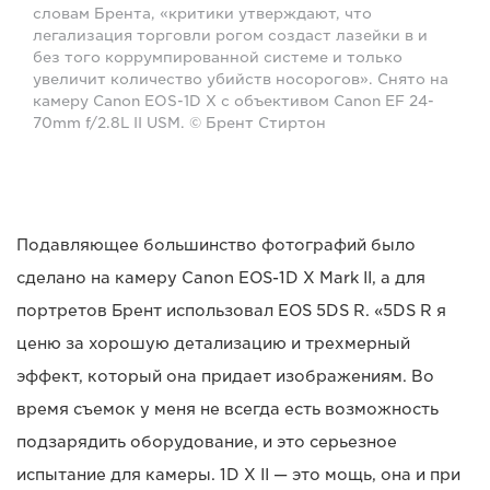
словам Брента, «критики утверждают, что
легализация торговли рогом создаст лазейки в и
без того коррумпированной системе и только
увеличит количество убийств носорогов». Снято на
камеру Canon EOS-1D X с объективом Canon EF 24-
70mm f/2.8L II USM. © Брент Стиртон
Подавляющее большинство фотографий было
сделано на камеру Canon EOS-1D X Mark II, а для
портретов Брент использовал EOS 5DS R. «5DS R я
ценю за хорошую детализацию и трехмерный
эффект, который она придает изображениям. Во
время съемок у меня не всегда есть возможность
подзарядить оборудование, и это серьезное
испытание для камеры. 1D X II — это мощь, она и при