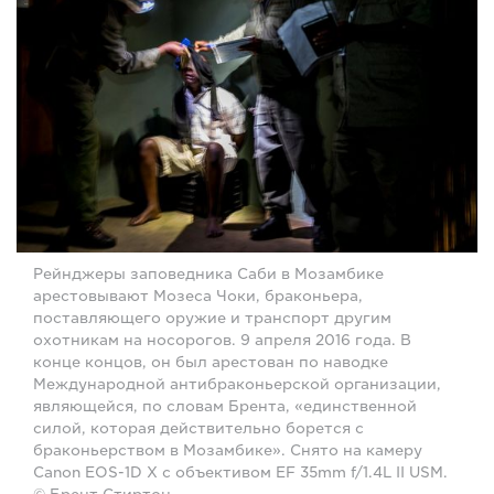
Рейнджеры заповедника Саби в Мозамбике
арестовывают Мозеса Чоки, браконьера,
поставляющего оружие и транспорт другим
охотникам на носорогов. 9 апреля 2016 года. В
конце концов, он был арестован по наводке
Международной антибраконьерской организации,
являющейся, по словам Брента, «единственной
силой, которая действительно борется с
браконьерством в Мозамбике». Снято на камеру
Canon EOS-1D X с объективом EF 35mm f/1.4L II USM.