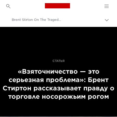
Canon Logo, back to h
Brent Stirton On The Tragedy Of Rhino Poaching
Пере
цепо
Canon
Профессиональная фото- и видеосъемка
Истории
СТАТЬЯ
«Взяточничество — это
серьезная проблема»: Брент
Стиртон рассказывает правду о
торговле носорожьим рогом