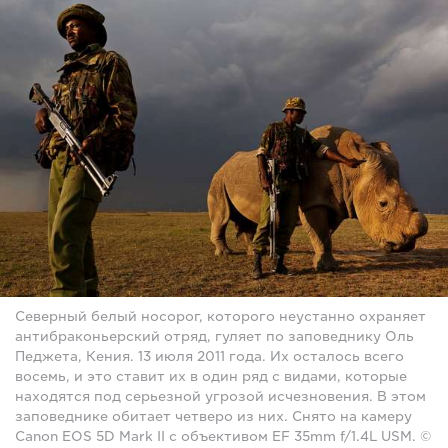
Северный белый носорог, которого неустанно охраняет
антибраконьерский отряд, гуляет по заповеднику Оль
Педжета, Кения. 13 июля 2011 года. Их осталось всего
восемь, и это ставит их в один ряд с видами, которые
находятся под серьезной угрозой исчезновения. В этом
заповеднике обитает четверо из них. Снято на камеру
Canon EOS 5D Mark II с объективом EF 35mm f/1.4L USM. ©