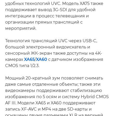
удобных технологий UVC. Модель XA75 также
поддерживает вывод 3G-SDI для удобной
интеграции в процесс телевещания и
организации прямых трансляций с
мероприятий.
Технология трансляций UVC через USB-C,
большой электронный видоискатель и
сенсорный ЖК-экран также доступны на 4K-
камерах
XA65
/
XA60
с датчиком изображения
CMOS типа 1/2.3.
Мощный 20-кратный зум позволяет снимать
даже самые отдаленные объекты; также эти
видеокамеры поддерживают стабилизацию
изображения по 5 осям и систему Hybrid CMOS
AF III. Модели XA65 и XA60 поддерживают
запись XF-AVC и MP4 на две SD-карты и
оснащены двумя разъемами XLR на верхней