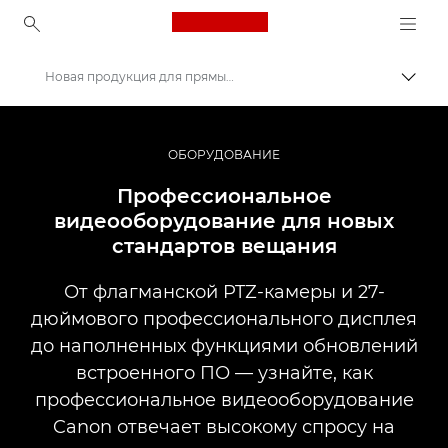
Canon Logo, back to ho
Новая продукция для прямых трансляций
Пере
Canon
Профессиональная фото- и видеосъемка
ОБОРУДОВАНИЕ
Новости
Профессиональное
видеооборудование для новых
стандартов вещания
От флагманской PTZ-камеры и 27-
дюймового профессионального дисплея
до наполненных функциями обновлений
встроенного ПО — узнайте, как
профессиональное видеооборудование
Canon отвечает высокому спросу на