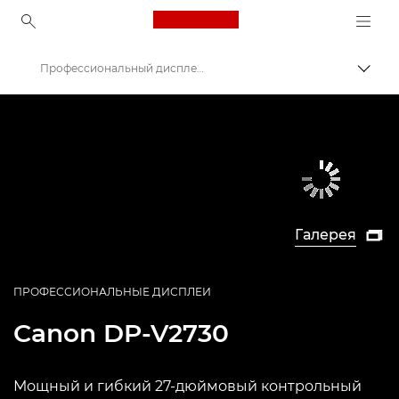
Canon Logo, back to ho
Профессиональный дисплей Canon DP-V2730
Пере
Canon
Профессиональные дисплеи 4K
Галерея

ПРОФЕССИОНАЛЬНЫЕ ДИСПЛЕИ
Canon
DP-V2730
Мощный и гибкий 27-дюймовый контрольный