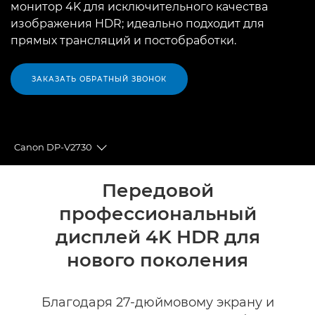
монитор 4K для исключительного качества
изображения HDR; идеально подходит для
прямых трансляций и постобработки.
ЗАКАЗАТЬ ОБРАТНЫЙ ЗВОНОК
Canon DP-V2730
Toggle breadcrumbs
Общая информация
Передовой
профессиональный
Технические характеристики
дисплей 4K HDR для
нового поколения
Благодаря 27-дюймовому экрану и