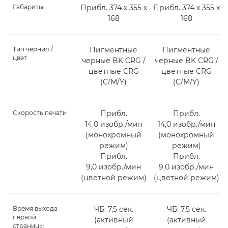
Габариты
Прибл. 374 x 355 x
Прибл. 374 x 355 x
168
168
Тип чернил /
Пигментные
Пигментные
цвет
черные BK CRG /
черные BK CRG /
цветные CRG
цветные CRG
(C/M/Y)
(C/M/Y)
Скорость печати
Прибл.
Прибл.
14,0 изобр./мин
14,0 изобр./мин
(монохромный
(монохромный
режим)
режим)
Прибл.
Прибл.
9,0 изобр./мин
9,0 изобр./мин
(цветной режим)
(цветной режим)
Время выхода
ЧБ: 7,5 сек.
ЧБ: 7,5 сек.
первой
(активный
(активный
страницы