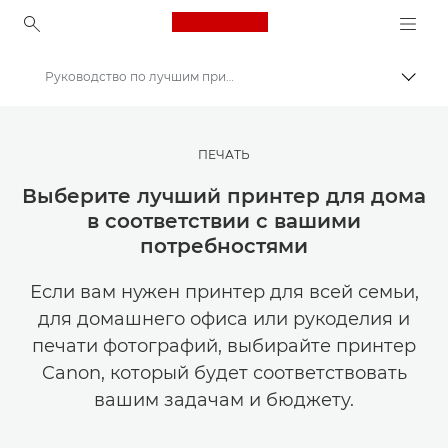
Canon Logo, back to ho
Руководство по лучшим принтерам
Пере
Canon
Мастерская творчества | Советы по фотографии и печати и руководства для покупателей
ПЕЧАТЬ
Советы и технические приемы по фотографии и печати
Выберите лучший принтер для дома
в соответствии с вашими
потребностями
Если вам нужен принтер для всей семьи,
для домашнего офиса или рукоделия и
печати фотографий, выбирайте принтер
Canon, который будет соответствовать
вашим задачам и бюджету.