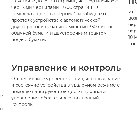
п
Печатайте до 18 000 страниц на 3 бутылочках с
черными чернилами (7700 страниц на
Исп
комплекте цветных чернил*) и забудьте о
воз
простоях устройства с автоматической
чер
двусторонней печатью, емкостью 350 листов
чер
обычной бумаги и двусторонним трактом
10 
подачи бумаги.
пос
Управление и контроль
Отслеживайте уровень чернил, использование
и состояние устройства в удаленном режиме с
помощью инструментов дистанционного
ые
управления, обеспечивающих полный
контроль.
ей