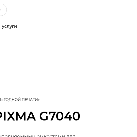
 услуги
ВЫГОДНОЙ ПЕЧАТИ»
PIXMA G7040
 пополняемыми емкостями для