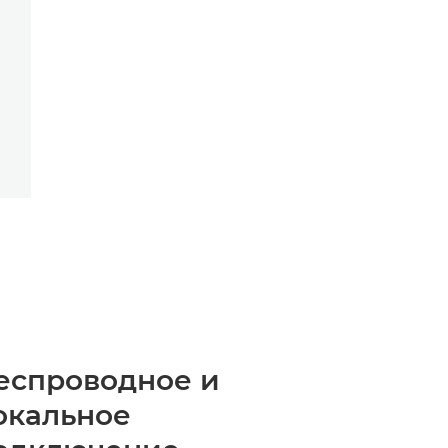
еспроводное и
окальное