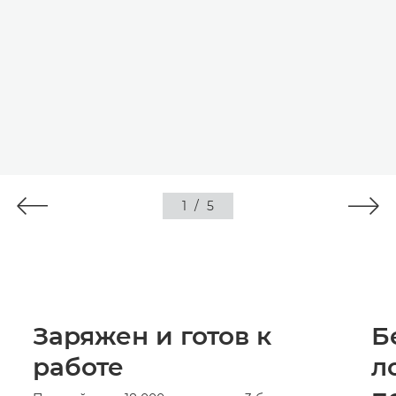
1
/
5
Заряжен и готов к
Б
работе
л