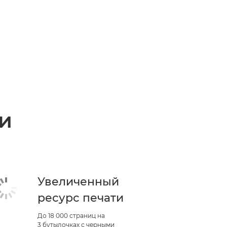
и
Увеличенный
ресурс печати
До 18 000 страниц на
3 бутылочках с черными