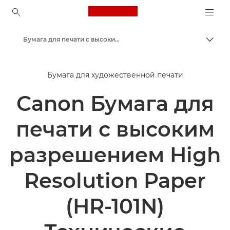
Canon Logo, back to ho
Бумага для печати с высоким разрешением Canon High Resolution HR-101N — A4
Пере
Canon
Бумага для художественной печати
Принтеры Canon
Canon Бумага для
Фотобумага — A4, A3, A3+, A2, 4x6, 5x5, 5x7 — Глянцевая, Матовая, Глянцевитая
печати с высоким
разрешением High
Resolution Paper
(HR-101N)