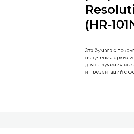
Resolut
(HR-101
Эта бумага с покр
получения ярких и
для получения выс
и презентаций с ф