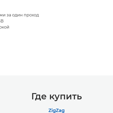
ми за один проход
SB
окой
Где купить
ZigZag