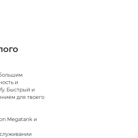
лого
 большим
ность и
fy. Быстрый и
ением для твоего
on Megatank и
бслуживании