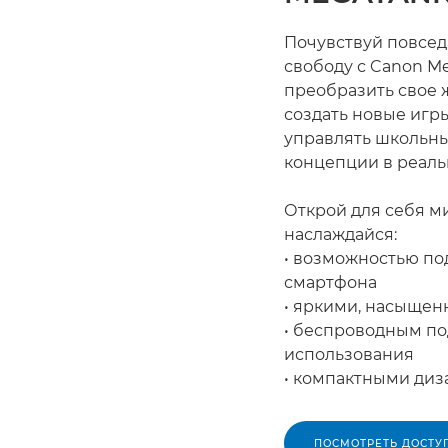
Почувствуй повсед
свободу с Canon M
преобразить свое 
создать новые игр
управлять школьн
концепции в реаль
Открой для себя м
наслаждайся:
• возможностью п
смартфона
• яркими, насыще
• беспроводным п
использования
• компактными ди
ПОСМОТРЕТЬ ДОСТУ