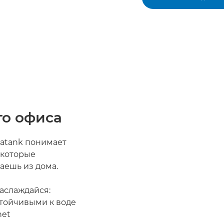
о офиса
atank понимает
 которые
таешь из дома.
аслаждайся:
стойчивыми к воде
net