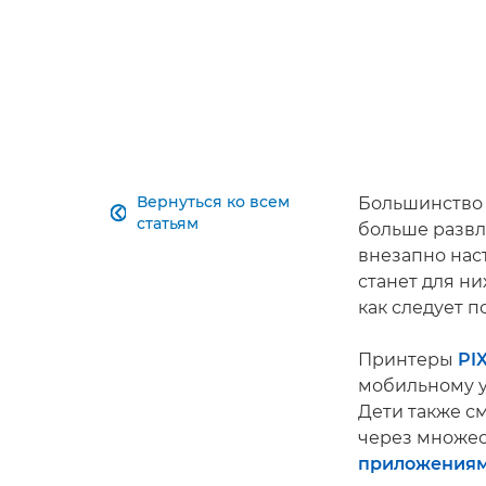
Вернуться ко всем
Большинство 

статьям
больше развл
внезапно нас
станет для н
как следует п
Принтеры
PI
мобильному у
Дети также с
через множе
приложениям