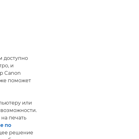
м доступно
ро, и
ер Canon
кже поможет
пьютеру или
 возможности.
 на печать
е по
щее решение