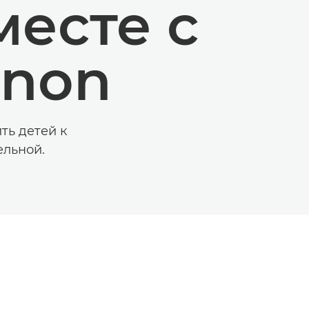
месте с
anon
ть детей к
ельной.