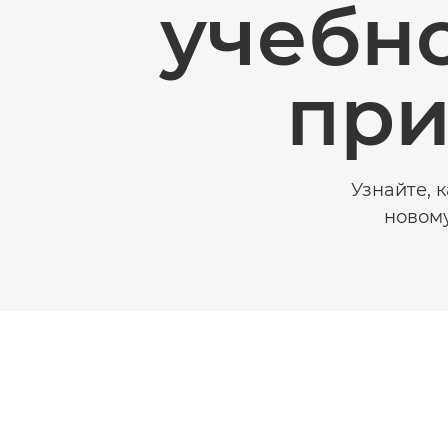
учебно
при
Узнайте, 
новому