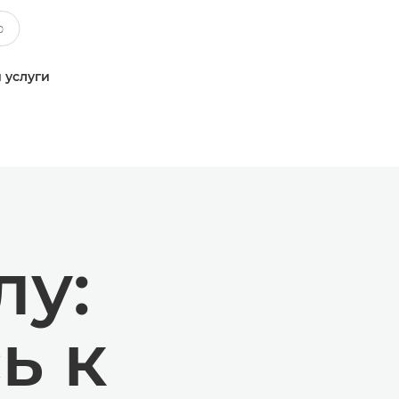
 услуги
лу:
ь к