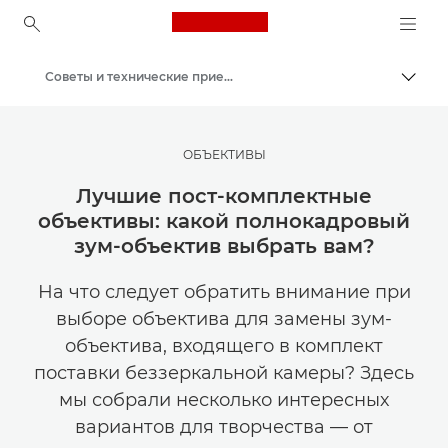
Canon Logo, back to ho
Советы и технические приемы по фотографии и печати
Пере
Canon
Мастерская творчества | Советы по фотографии и печати и руководства для покупателей
ОБЪЕКТИВЫ
Лучшие пост-комплектные
объективы: какой полнокадровый
зум-объектив выбрать вам?
На что следует обратить внимание при
выборе объектива для замены зум-
объектива, входящего в комплект
поставки беззеркальной камеры? Здесь
мы собрали несколько интересных
вариантов для творчества — от