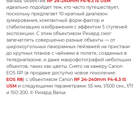
Вальха, объектив
RF 24-240mm F4-6.3 IS USM
идеально подойдет тем, кто часто путешествует,
поскольку предлагает 10-кратный диапазон
зумирования, компактный форм-фактор и
стабилизацию изображения с эффектом 5 ступеней
экспозиции. С этим объективом Рихард смог
запечатлеть совершенно разные объекты — от
широкоугольных панорамных пейзажей на пристани
до крупных планов с чайками в полете, созданных в
теледиапазоне, и даже макрофотографий небольших
объектов, таких как цветы. Снято на камеру Canon
EOS RP (в продаже доступно новое поколение:
EOS R8
) с объективом Canon
RF 24-240mm F4-6.3 IS
USM
и следующими параметрами: 55 мм, 1/500 сек., f/11
и ISO 200. © Рихард Вальх