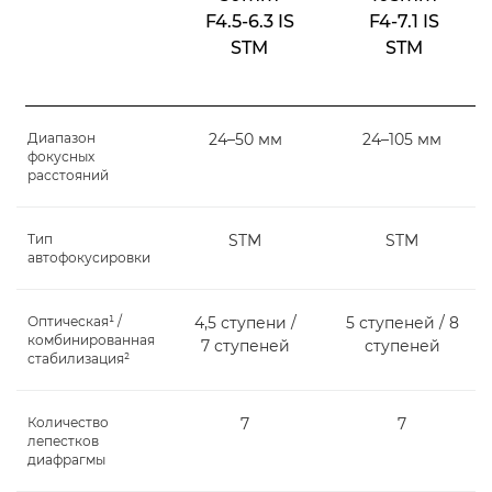
F4.5-6.3 IS
F4-7.1 IS
STM
STM
Диапазон
24–50 мм
24–105 мм
фокусных
расстояний
Тип
STM
STM
автофокусировки
Оптическая¹ /
4,5 ступени /
5 ступеней / 8
комбинированная
7 ступеней
ступеней
стабилизация²
Количество
7
7
лепестков
диафрагмы