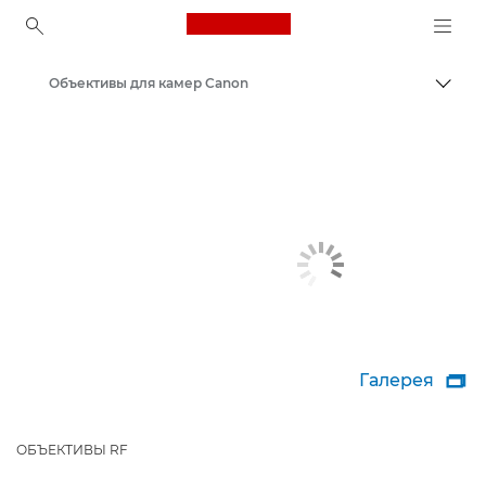
Canon Logo, back to ho
Объективы для камер Canon
Пере
Canon
Галерея

ОБЪЕКТИВЫ RF