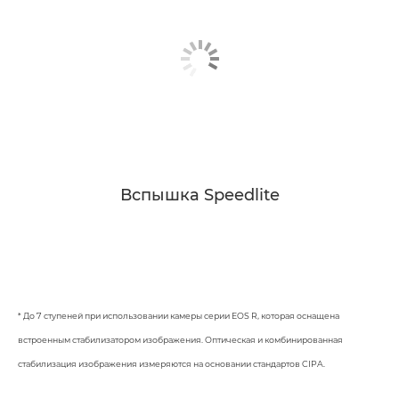
Вспышка Speedlite
* До 7 ступеней при использовании камеры серии EOS R, которая оснащена
встроенным стабилизатором изображения. Оптическая и комбинированная
стабилизация изображения измеряются на основании стандартов CIPA.