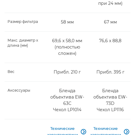
при 24 мм)
Размер фильтра
58 мм
67 мм
Макс. диаметр x
69,6 x 58,0 мм
76,6 x 88,8
длина (мм)
(полностью
сложен)
Вес
Прибл. 210 г
Прибл. 395 г
Аксессуары
Бленда
Бленда
объектива EW-
объектива EW-
63C
73D
Чехол LP1014
Чехол LP1116
Технические
Технические


характеристики
характеристики