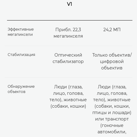
V1
Эффективные
Прибл. 22,3
24,2 МП
мегапиксели
мегапикселя
Стабилизация
Оптический
Только объектив/
стабилизатор
цифровой
объектив
Обнаружение
Люди (глаза,
Люди (глаза,
объектов
лицо, голова,
лицо, голова,
тело), животные
тело), животные
(собаки, кошки)
(собаки, кошки,
птицы и лошади)
или транспорт
(гоночные
автомобили,