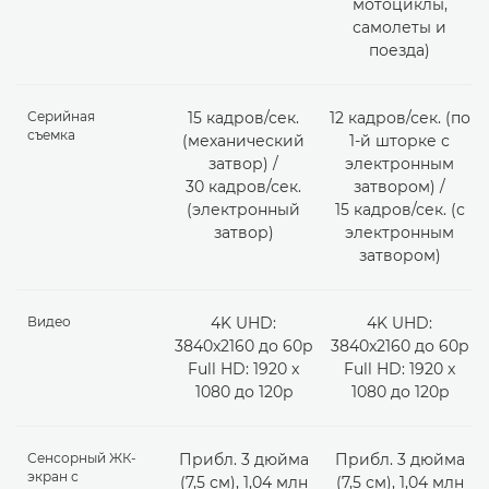
мотоциклы,
самолеты и
поезда)
Серийная
15 кадров/сек.
12 кадров/сек. (по
съемка
(механический
1-й шторке с
затвор) /
электронным
30 кадров/сек.
затвором) /
(электронный
15 кадров/сек. (с
затвор)
электронным
затвором)
Видео
4K UHD:
4K UHD:
3840x2160 до 60p
3840x2160 до 60p
Full HD: 1920 x
Full HD: 1920 x
1080 до 120p
1080 до 120p
Сенсорный ЖК-
Прибл. 3 дюйма
Прибл. 3 дюйма
экран с
(7,5 см), 1,04 млн
(7,5 см), 1,04 млн