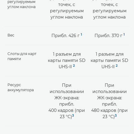
регулируемым
точек, с
точек, с
углом наклона
регулируемым
регулируемым
углом наклона
углом наклона
1
1
Вес
Прибл. 426 г
Прибл. 370 г
Слоты для карт
1 разъем для
1 разъем для
памяти
карты памяти SD
карты памяти SD
2
2
UHS-II
UHS-II
Ресурс
При
При
аккумулятора
использовании
использовании
ЖК-экрана:
ЖК-экрана:
прибл.
прибл.
400 кадров (при
480 кадров (при
3
3
23 °C)
23 °C)