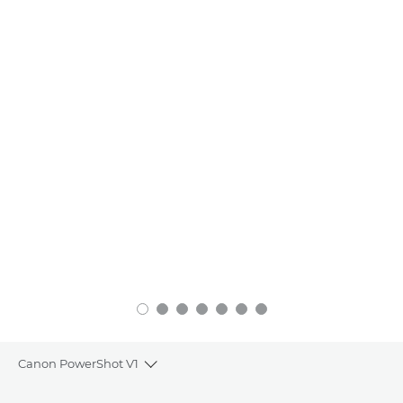
Canon PowerShot V1
Toggle breadcrumbs