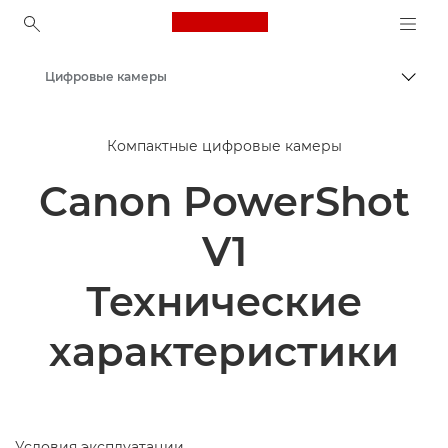
Canon Logo, back to ho
Цифровые камеры
Пере
Canon
Компактные цифровые камеры
Canon PowerShot
V1
Технические
характеристики
Условия эксплуатации