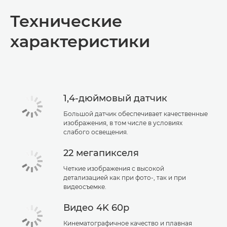
Общая информация
Технические
Технические характеристики
характеристики
1,4-дюймовый датчик
Большой датчик обеспечивает качественные
изображения, в том числе в условиях
слабого освещения.
22 мегапикселя
Четкие изображения с высокой
детализацией как при фото-, так и при
видеосъемке.
Видео 4K 60p
Кинематографичное качество и плавная