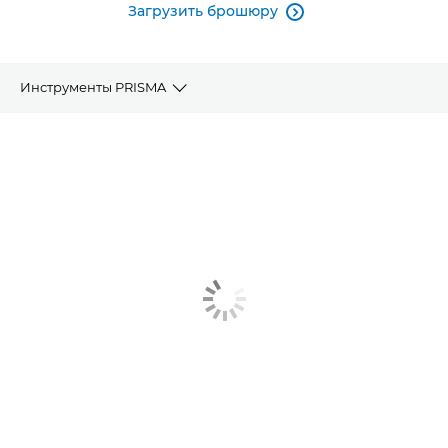
Загрузить брошюру

Инструменты PRISMA
Обзор
Управление цветом
Аналитика данных
Управление устройством
Сопутствующие решения
Больше информации