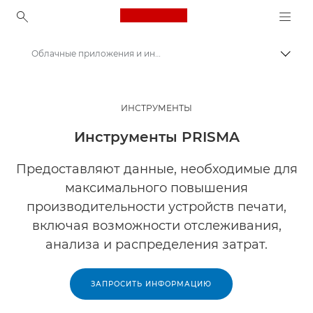
Canon Logo, back to ho
Облачные приложения и инструменты Canon PRISMA
Пере
Canon
Решения и услуги
ИНСТРУМЕНТЫ
Продукты и решения для бизнеса
Инструменты PRISMA
Программное обеспечение для бизнеса
Предоставляют данные, необходимые для
максимального повышения
производительности устройств печати,
включая возможности отслеживания,
анализа и распределения затрат.
ЗАПРОСИТЬ ИНФОРМАЦИЮ