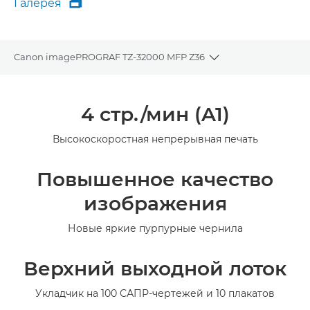
Галерея

Галерея
Canon imagePROGRAF TZ-32000 MFP Z36
Toggle breadcrumb
Общая информация
4 стр./мин (A1)
Технические характеристики
Высокоскоростная непрерывная печать
Галерея
Повышенное качество
изображения
Новые яркие пурпурные чернила
Верхний выходной лоток
Укладчик на 100 САПР-чертежей и 10 плакатов