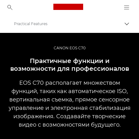
Canon Logo, back to ho
Practical Features
Пере
Canon
Кинокамеры и видеокамеры
CANON EOS C70
EOS C70
Практичные функции и
возможности для профессионалов
EOS C70 располагает множеством
функций, таких как автоматическое ISO,
вертикальная съемка, прямое сенсорное
управление и электронная стабилизация
изображения. Создавайте творческие
видео с возможностями будущего.