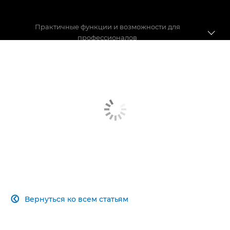
Практичные функции и возможности для
профессионалов
КРЕПЛЕНИЕ RF
АДАПТИВНОСТЬ
ДАТЧИК SUPER-35
ФОРМАТЫ ЗАПИСИ
УНИВЕРСАЛЬНЫЙ ОБЪЕКТИВ
ИННОВАЦИОННАЯ АВТОФОКУСИРОВКА
Вернуться ко всем статьям

ПОДДЕРЖИВАЕМЫЕ ФУНКЦИИ