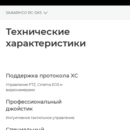
SKAARHOJ RC-SK5
Toggle breadcrumbs
Общая информация
Технические
характеристики
Технические характеристики
Поддержка протокола XC
Управление PTZ, Cinema EOS и
видеокамерами
Профессиональный
джойстик
Интуитивное тактильное управление
Специальный