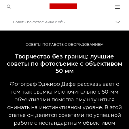
Canon Logo, back to ho
Советы по фотосъемке с объективом 50 мм
Пере
Canon
Профессиональная фото- и видеосъемка
СОВЕТЫ ПО РАБОТЕ С ОБОРУДОВАНИЕМ
Истории
Творчество без границ: лучшие
советы по фотосъемке с объективом
50 мм
Фотограф Эджиро Дафе рассказывает о
том, как съемка исключительно с 50-мм
объективами помогла ему научиться
снимать на инстинктивном уровне. В этой
статье он делится советами по успешной
работе с нестандартным объективом