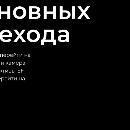
сновных
ехода
перейти на
ая камера
ективы EF
ерейти на