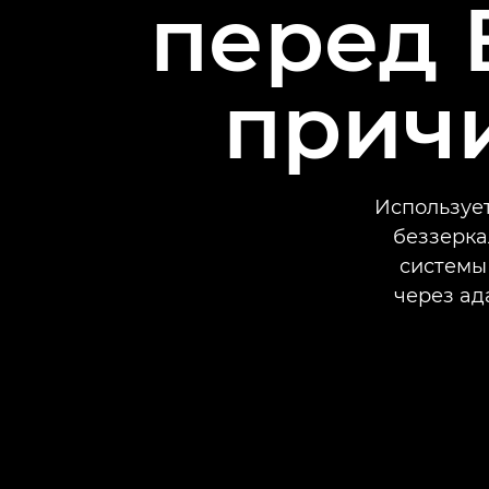
перед 
прич
Используе
беззерка
системы 
через ад