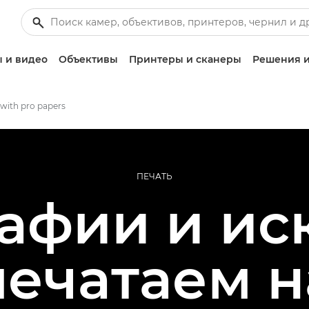
 и видео
Объективы
Принтеры и сканеры
Решения и
 with pro papers
ПЕЧАТЬ
афии и иск
печатаем н