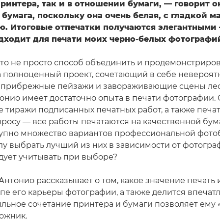
интера, так и в отношении бумаги, — говорит о
 бумага, поскольку она очень белая, с гладкой м
ю. Итоговые отпечатки получаются элегантными 
дходит для печати моих черно-белых фотографи
 это не просто способ объединить и продемонстриро
а полноценный проект, сочетающий в себе невероят
 прибрежные пейзажи и завораживающие сцены ле
тонио имеет достаточно опыта в печати фотографии.
 тиражи подписанных печатных работ, а также печа
просу — все работы печатаются на качественной бума
упно множество вариантов профессиональной фотоб
у выбрать лучший из них в зависимости от фотогра
дует учитывать при выборе?
 Антонио рассказывает о том, какое значение печать
апе его карьеры фотографии, а также делится впечат
ильное сочетание принтера и бумаги позволяет ему 
дожник.