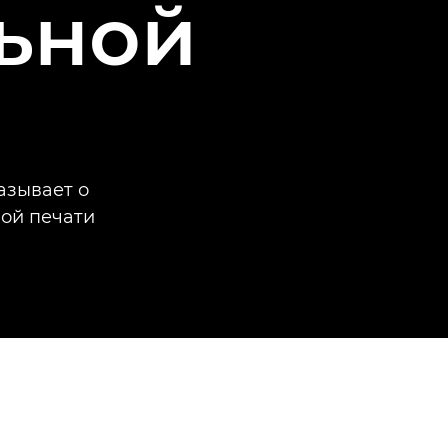
ьной
азывает о
ной печати