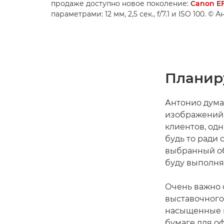
продаже доступно новое поколение:
Canon EF 
параметрами: 12 мм, 2,5 сек., f/7.1 и ISO 100. ©
Планир
Антонио думае
изображений.
клиентов, одн
будь то ради
выбранный объ
буду выполнят
Очень важно 
выставочного
насыщенные и
бумаге для о