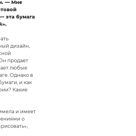
н. — Мне
атовой
— эта бумага
й».
вать
ный дизайн,
сной
 Он продает
тает любые
ге. Однако в
умаги, и как
фии? Какие
 имела и имеет
лениями о
«рисовать»,