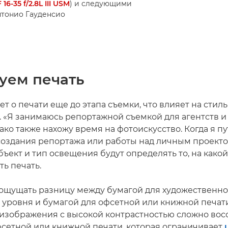
16-35 f/2.8L III USM
) и следующими
 Антонио Гауденсио
уем печать
т о печати еще до этапа съемки, что влияет на стиль
 «Я занимаюсь репортажной съемкой для агентств и
ако также нахожу время на фотоискусство. Когда я п
 создания репортажа или работы над личным проекто
ект и тип освещения будут определять то, на какой
ь печать.
ощущать разницу между бумагой для художественно
 уровня и бумагой для офсетной или книжной печати
зображения с высокой контрастностью сложно восс
фсетной или книжной печати, которая ограничивает