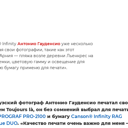
Infinity
Антонио Гауденсио
уже несколько
тая свои фотографии, такие как этот
Арния — пляжа возле деревни Льенкрес на
емки, цветовую гамму и освещение для
ую бумагу применю для печати».
узский фотограф Антонио Гауденсио печатал св
м Toujours là, он без сомнений выбрал для печа
PROGRAF PRO-2100
и бумагу
Canson® Infinity RAG
que DUO
. «Качество печати очень важно для меня 