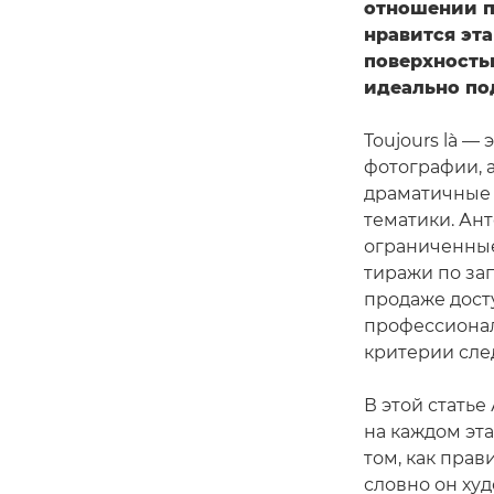
отношении пр
нравится эта
поверхность
идеально по
Toujours là —
фотографии, 
драматичные
тематики. Ан
ограниченные
тиражи по за
продаже дост
профессионал
критерии сле
В этой статье
на каждом эт
том, как прав
словно он ху