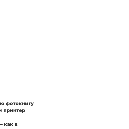
ою фотокнигу
ти принтер
— как в