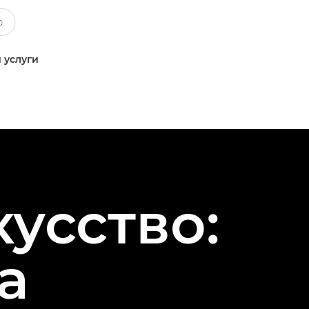
 услуги
усство:
а