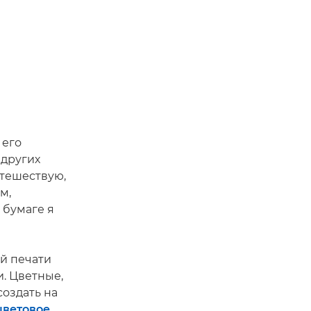
 его
 других
утешествую,
м,
 бумаге я
й печати
. Цветные,
оздать на
цветовое