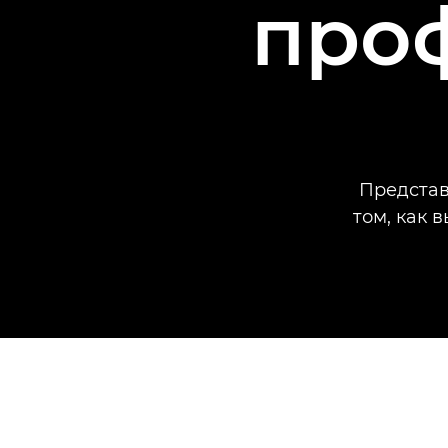
про
Представ
том, как 