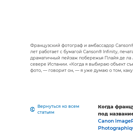
Французский фотограф и амбассадор Canson® 
лет работает с бумагой Canson® Infinity, печа
драматичный пейзаж побережья Плайя де ла 
севере Испании. «Когда я выбираю объект съ
фото, — говорит он, — я уже думаю о том, как
Вернуться ко всем
Когда франц

статьям
под название
Canon image
Photographi