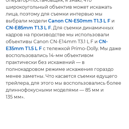
оператор-постановщик, я знаю, что
широкоугольный объектив может искажать
лица, поэтому для съемки интервью мы
выбрали модели
Canon CN-E50mm T1.3 L F
и
CN-E85mm T1.3 L F
. Для съемки динамичных
кадров на производстве мы использовали
объективы Canon CN-E14mm T3.1 L F и
CN-
E35mm T1.5 L F
с тележкой Primo-Dolly. Мы даже
воспользовались 14-мм объективом
практически без искажений — в
полнокадровом режиме искажения гораздо
менее заметны. Что касается съемки едущего
трейлера, для этого мы воспользовались более
длиннофокусными моделями — 85 мм и
135 мм».