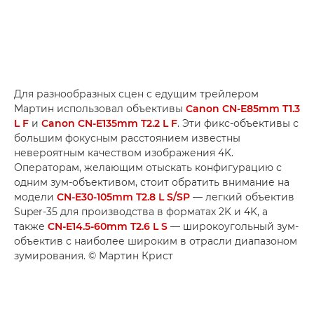
Для разнообразных сцен с едущим трейлером
Мартин использовал объективы
Canon CN-E85mm T1.3
L F
и
Canon CN-E135mm T2.2 L F
. Эти фикс-объективы с
большим фокусным расстоянием известны
невероятным качеством изображения 4K.
Операторам, желающим отыскать конфигурацию с
одним зум-объективом, стоит обратить внимание на
модели
CN-E30-105mm T2.8 L S/SP
— легкий объектив
Super-35 для производства в форматах 2K и 4K, а
также
CN-E14.5-60mm T2.6 L S
— широкоугольный зум-
объектив с наиболее широким в отрасли диапазоном
зумирования. © Мартин Крист