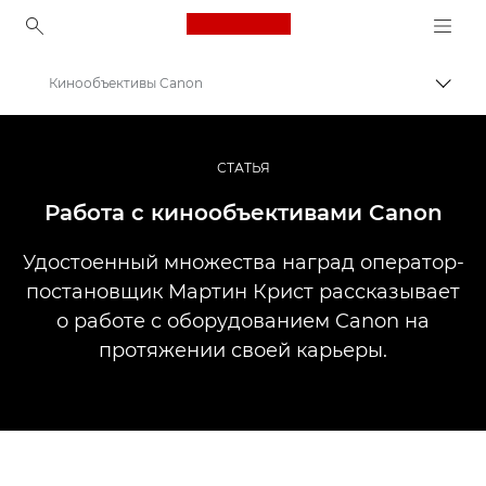
Canon Logo, back to ho
Кинообъективы Canon
Пере
Canon
Профессиональная фото- и видеосъемка
СТАТЬЯ
Истории
Работа с кинообъективами Canon
Удостоенный множества наград оператор-
постановщик Мартин Крист рассказывает
о работе с оборудованием Canon на
протяжении своей карьеры.