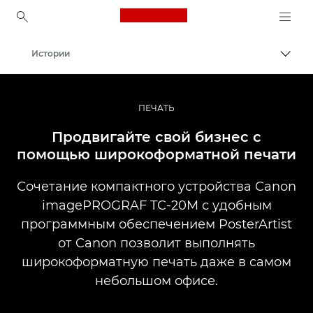
Canon Logo, back to ho
Истории
Пере
Canon
Профессиональная фото- и видеосъемка
ПЕЧАТЬ
Продвигайте свой бизнес с
помощью широкоформатной печати
Сочетание компактного устройства Canon
imagePROGRAF TC-20M с удобным
программным обеспечением PosterArtist
от Canon позволит выполнять
широкоформатную печать даже в самом
небольшом офисе.