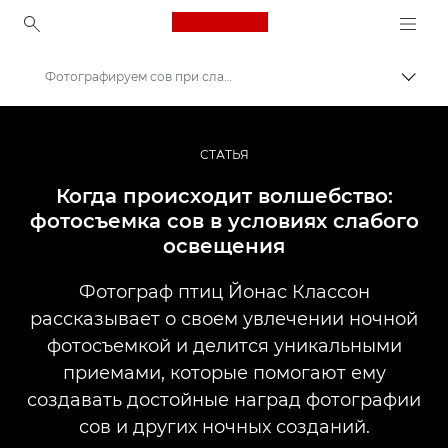
Canon Logo, back to ho
Фотографируем сов при слабом освещении
Пере
Canon
Профессиональная фото- и видеосъемка
СТАТЬЯ
Истории
Когда происходит волшебство:
фотосъемка сов в условиях слабого
освещения
Фотограф птиц Йонас Классон
рассказывает о своем увлечении ночной
фотосъемкой и делится уникальными
приемами, которые помогают ему
создавать достойные наград фотографии
сов и других ночных созданий.