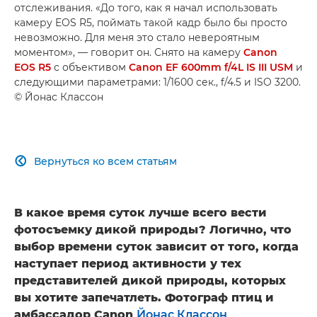
отслеживания. «До того, как я начал использовать
камеру EOS R5, поймать такой кадр было бы просто
невозможно. Для меня это стало невероятным
моментом», — говорит он. Снято на камеру
Canon
EOS R5
с объективом
Canon EF 600mm f/4L IS III USM
и
следующими параметрами: 1/1600 сек., f/4.5 и ISO 3200.
© Йонас Классон
Вернуться ко всем статьям

В какое время суток лучше всего вести
фотосъемку дикой природы? Логично, что
выбор времени суток зависит от того, когда
наступает период активности у тех
представителей дикой природы, которых
вы хотите запечатлеть. Фотограф птиц и
амбассадор Canon
Йонас Классон