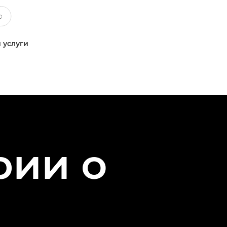
 услуги
рии о