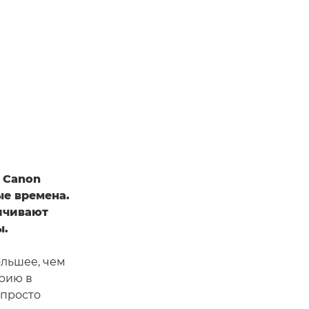
 Canon
ые времена.
ичивают
ы.
ольшее, чем
орию в
 просто