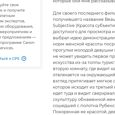
которые они мне рассказыва
уйте свое
е и получите
Для своего последнего филь
сплатным
получившего название Beaut
м экспертов,
Subjective (Красота субъекти
ю оборудования,
доступного для просмотра н
 мероприятиям и
м предложениям —
выбрал идею демонстрации
в программе Canon
норм женской красоты пос
ervices.
прогулки молодой девушки 
не может увидеть первое п
ься к CPS

искусства из-за толпы турис
вторую комнату, где видит к
отвлекается на окружающий
взгляд притягивает мягкое 
которое исходит из третьей 
идет туда и видит сверхреа
скульптуру обнаженной жен
сошедшей с полотна Рубенс
Покоренная ее красотой, де