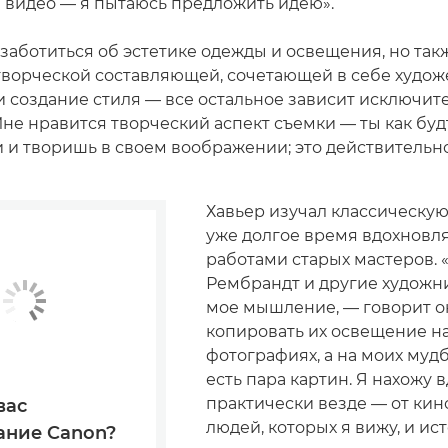
 видео — я пытаюсь предложить идею».
заботиться об эстетике одежды и освещения, но так
 творческой составляющей, сочетающей в себе худо
 создание стиля — все остальное зависит исключит
Мне нравится творческий аспект съемки — ты как бу
и и творишь в своем воображении; это действительно
Хавьер изучал классическу
уже долгое время вдохновл
работами старых мастеров. «
Рембрандт и другие художн
мое мышление, — говорит он
копировать их освещение на
фотографиях, а на моих муд
есть пара картин. Я нахожу
практически везде — от ки
вас
людей, которых я вижу, и ис
ание Canon?