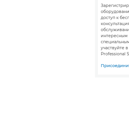
Зарегистрир
оборудовани
доступ к бе
консультация
обслуживани
интересным
специальны
участвуйте 
Professional S
Присоединит