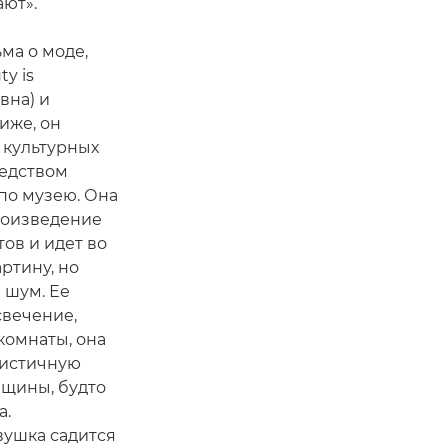
ют».
ма о моде,
y is
вна) и
иже, он
 культурных
редством
по музею. Она
роизведение
тов и идет во
артину, но
 шум. Ее
свечение,
комнаты, она
листичную
щины, будто
а.
вушка садится