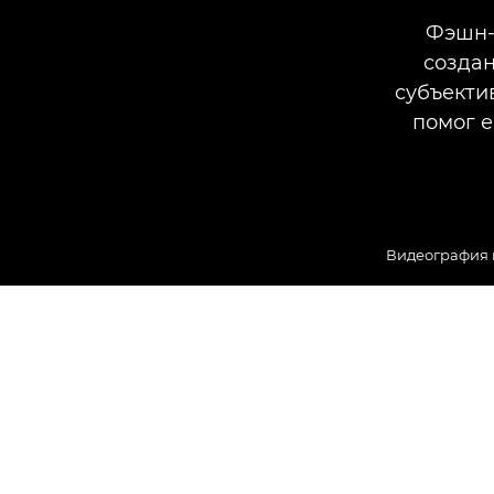
Фэшн-
создан
субъектив
помог е
Видеография 