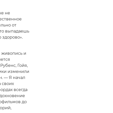
же не
жественное
ельно от
дто выпадаешь
 здорово».
ю живопись и
яется
Рубенс, Гойя,
ики изменили
. — Я начал
 своих
бордах всегда
 вдохновение
нофильмов до
торий,