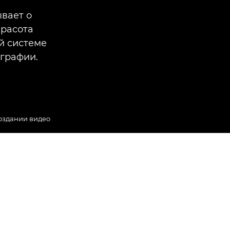
вает о
Красота
ой системе
ографии.
оздании видео