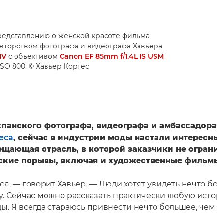
редставлению о женской красоте фильма
а авторством фотографа и видеографа Хавьера
IV
с объективом
Canon EF 85mm f/1.4L IS USM
 ISO 800. © Хавьер Кортес
спанского фотографа, видеографа и амбассадора
еса
, сейчас в индустрии моды настали интересн
ещающая отрасль, в которой заказчики не огран
ские порывы, включая и художественные фильм
я, — говорит Хавьер. — Люди хотят увидеть нечто б
у. Сейчас можно рассказать практически любую ист
ы. Я всегда стараюсь привнести нечто большее, чем