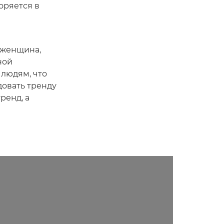
оряется в
 женщина,
ной
 людям, что
довать тренду
ренд, а