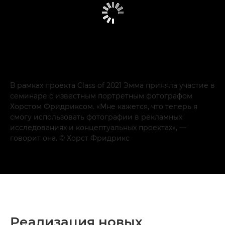
В рамках проекта Class of 2021 Эмма приняла участие в
семинаре с известным портретным фотографом
Хорстом Фридриксом. «Мне кажется, что теперь я
смогу использовать фотографии в рекламных
исследованиях и концептуальных проектах», —
говорит она. © Хорст Фридрикс
Реализация новых