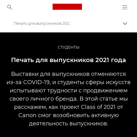
Canon Logo, back to ho
Печать для выпускников 2021 года
Пере
Canon
Профессиональная фото- и видеосъемка
СТУДЕНТЫ
Истории
Печать для выпускников 2021 года
Выставки для выпускников отменяются
из-за COVID-19, и студенты сферы искусств
испытывают трудности с продвижением
своего личного бренда. В этой статье мы
расскажем, как проект Class of 2021 от
Canon смог возобновить активную
деятельность выпускников.