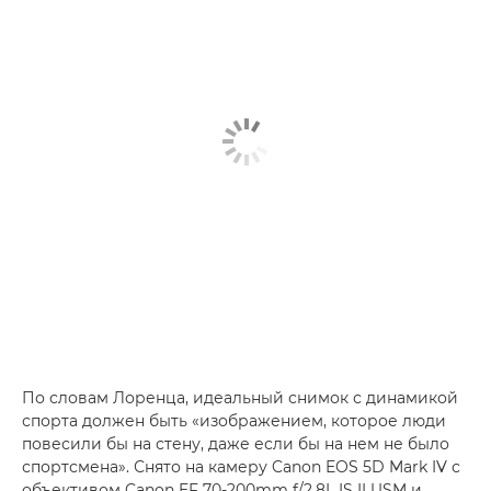
По словам Лоренца, идеальный снимок с динамикой
спорта должен быть «изображением, которое люди
повесили бы на стену, даже если бы на нем не было
спортсмена». Снято на камеру Canon EOS 5D Mark IV с
объективом Canon EF 70-200mm f/2.8L IS II USM и