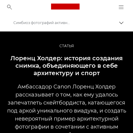
Canon Logo, back to ho
Симбиоз фотографий активных видов спорта и архитектуры
Пере
Canon
Профессиональная фото- и видеосъемка
СТАТЬЯ
Истории
Лоренц Холдер: история создания
снимка, объединяющего в себе
архитектуру и спорт
Амбассадор Canon Лоренц Холдер
рассказывает о том, как ему удалось
запечатлеть скейтбордиста, катающегося
под аркой уникального виадука, и создать
невероятный пример архитектурной
фотографии в сочетании с активным