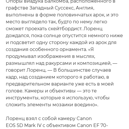
Опоры виадука Балкомба, расположенного в
графстве Западный Суссекс, Англия,
выполнены в форме половинчатых арок, и это
место выглядело так, будто по нему легко
сможет проехать скейтбордист. Лоренц
дождался, пока солнце опустится немного ниже
и подсветит одну сторону каждой из арок для
создания особенного орнамента. «Я
продумывал изображения в мыслях,
размышлял над ракурсами и композицией, —
говорит Лоренц. — В большинстве случаев
кадр, над созданием которого я работаю, в
предварительном варианте уже есть в моей
голове. Камеры и объективы — это те
инструменты, которые я использую, чтобы
сложить элементы мозаики воедино».
Лоренц взял с собой камеру Canon
EOS 5D Mark IV с объективом Canon EF 70-