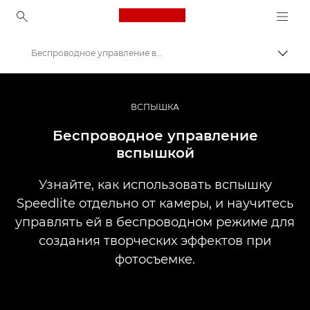
Canon Logo, back to ho
Беспроводное управление вспышкой
Пере
Canon
Профессиональная фото- и видеосъемка
ВСПЫШКА
Информационный банк: информационный ресурс для фотографов
Беспроводное управление
вспышкой
Узнайте, как использовать вспышку
Speedlite отдельно от камеры, и научитесь
управлять ей в беспроводном режиме для
создания творческих эффектов при
фотосъемке.