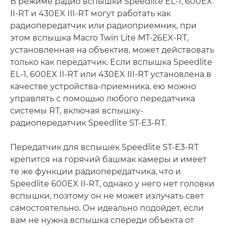
В режиме радио вспышки Speedlite EL-1, 600EX
II-RT и 430EX III-RT могут работать как
радиопередатчик или радиоприемник, при
этом вспышка Macro Twin Lite MT-26EX-RT,
установленная на объектив, может действовать
только как передатчик. Если вспышка Speedlite
EL-1, 600EX II-RT или 430EX III-RT установлена в
качестве устройства-приемника, ею можно
управлять с помощью любого передатчика
системы RT, включая вспышку-
радиопередатчик Speedlite ST-E3-RT.
Передатчик для вспышек Speedlite ST-E3-RT
крепится на горячий башмак камеры и имеет
те же функции радиопередатчика, что и
Speedlite 600EX II-RT, однако у него нет головки
вспышки, поэтому он не может излучать свет
самостоятельно. Он идеально подойдет, если
вам не нужна вспышка спереди объекта от