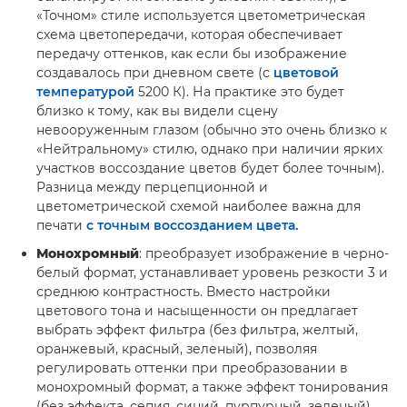
«Точном» стиле используется цветометрическая
схема цветопередачи, которая обеспечивает
передачу оттенков, как если бы изображение
создавалось при дневном свете (с
цветовой
температурой
5200 К). На практике это будет
близко к тому, как вы видели сцену
невооруженным глазом (обычно это очень близко к
«Нейтральному» стилю, однако при наличии ярких
участков воссоздание цветов будет более точным).
Разница между перцепционной и
цветометрической схемой наиболее важна для
печати
с точным воссозданием цвета.
Монохромный
: преобразует изображение в черно-
белый формат, устанавливает уровень резкости 3 и
среднюю контрастность. Вместо настройки
цветового тона и насыщенности он предлагает
выбрать эффект фильтра (без фильтра, желтый,
оранжевый, красный, зеленый), позволяя
регулировать оттенки при преобразовании в
монохромный формат, а также эффект тонирования
(без эффекта, сепия, синий, пурпурный, зеленый),