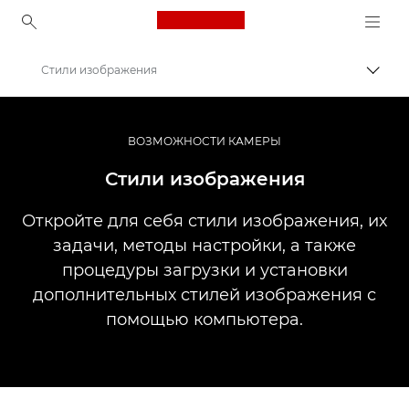
Canon Logo, back to ho
Стили изображения
Пере
Canon
Профессиональная фото- и видеосъемка
ВОЗМОЖНОСТИ КАМЕРЫ
Информационный банк: информационный ресурс для фотографов
Стили изображения
Откройте для себя стили изображения, их
задачи, методы настройки, а также
процедуры загрузки и установки
дополнительных стилей изображения с
помощью компьютера.