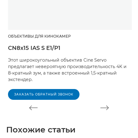
ОБЪЕКТИВЫ ДЛЯ КИНОКАМЕР
З
CN8x15 IAS S E1/P1
C
Этот широкоугольный объектив Cine Servo
У
предлагает невероятную производительность 4K и
P
8-кратный зум, а также встроенный 1,5-кратный
с
экстендер.
п
ЗАКАЗАТЬ ОБРАТНЫЙ ЗВОНОК
Похожие статьи