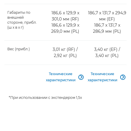
Габариты по
186,6 x 129,9 x
186,7 x 131,7 x 294,9
внешней
301,0 мм (RF)
мм (EF)
стороне, прибл.
186,6 x 129,9 x
186,7 x 131,7 x
(ш x в x г)
269,0 мм (PL)
286,9 мм (PL)
Вес (прибл.)
3,01 кг (RF) /
3,40 кг (EF) /
2,92 кг (PL)
3,40 кг (PL)
Технические
Технические


характеристики
характеристики
*При использовании с экстендером 1,5x