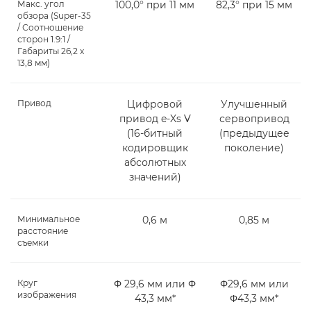
Макс. угол
100,0° при 11 мм
82,3° при 15 мм
обзора (Super-35
/ Соотношение
сторон 1.9:1 /
Габариты 26,2 x
13,8 мм)
Привод
Цифровой
Улучшенный
привод e-Xs V
сервопривод
(16-битный
(предыдущее
кодировщик
поколение)
абсолютных
значений)
Минимальное
0,6 м
0,85 м
расстояние
съемки
Круг
Φ 29,6 мм или Φ
Φ29,6 мм или
изображения
43,3 мм*
Φ43,3 мм*