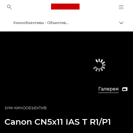
Canon Logo, back to ho
Кинообъективы - Объективы 4K
Пере
Canon
Профессиональная фото- и видеосъемка
Галерея

ЗУМ-КИНООБЪЕКТИВ
Canon
CN5x11 IAS T R1/P1