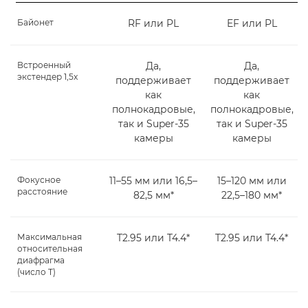
Байонет
RF или PL
EF или PL
Встроенный
Да,
Да,
экстендер 1,5x
поддерживает
поддерживает
как
как
полнокадровые,
полнокадровые,
так и Super-35
так и Super-35
камеры
камеры
Фокусное
11–55 мм или 16,5–
15–120 мм или
расстояние
82,5 мм*
22,5–180 мм*
Максимальная
T2.95 или T4.4*
T2.95 или T4.4*
относительная
диафрагма
(число T)