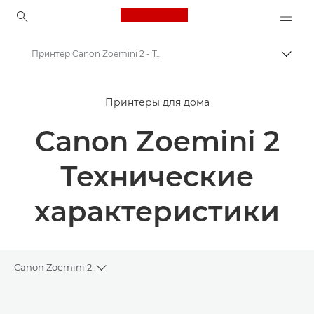
Canon Logo, back to ho
Принтер Canon Zoemini 2 - Технические характеристики
Пере
Canon
Принтеры для дома
Принтеры Canon
Canon Zoemini 2
Принтер Canon Zoemini 2
Технические
характеристики
Canon Zoemini 2
Toggle breadcrumbs
Общая информация