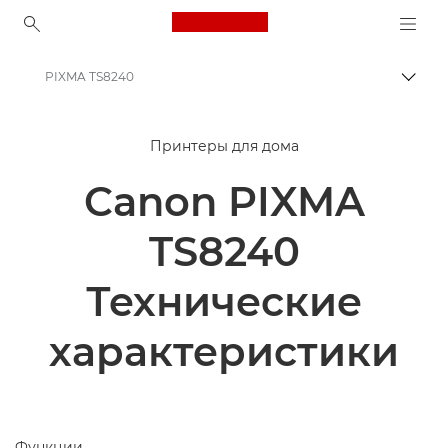
Canon Logo, back to ho
PIXMA TS8240
Пере
Canon
Принтеры для дома
Принтеры Canon
Canon PIXMA
Canon PIXMA TS8240
TS8240
Технические
характеристики
Функции