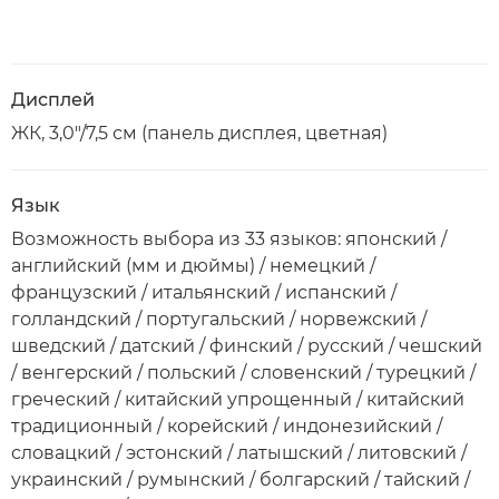
Дисплей
ЖК, 3,0"/7,5 см (панель дисплея, цветная)
Язык
Возможность выбора из 33 языков: японский /
английский (мм и дюймы) / немецкий /
французский / итальянский / испанский /
голландский / португальский / норвежский /
шведский / датский / финский / русский / чешский
/ венгерский / польский / словенский / турецкий /
греческий / китайский упрощенный / китайский
традиционный / корейский / индонезийский /
словацкий / эстонский / латышский / литовский /
украинский / румынский / болгарский / тайский /