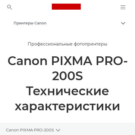
Canon Logo, back to ho
Принтеры Canon
Пере
Canon
Профессиональные фотопринтеры
Canon PIXMA PRO-
200S
Технические
характеристики
Canon PIXMA PRO-200S
Toggle breadcrumbs