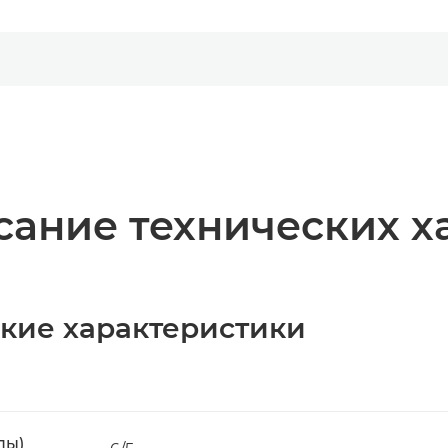
ание технических х
ские характеристики
пы)