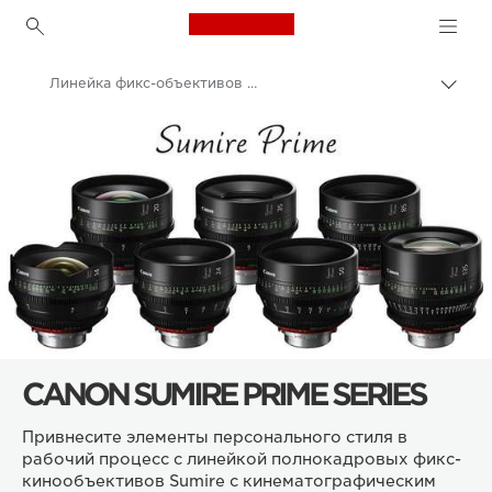
Canon Logo, back to h
Линейка фикс-объективов Sumire
Пере
цепо
Canon
Объективы для камер Canon
CANON SUMIRE PRIME SERIES
Привнесите элементы персонального стиля в
рабочий процесс с линейкой полнокадровых фикс-
кинообъективов Sumire с кинематографическим