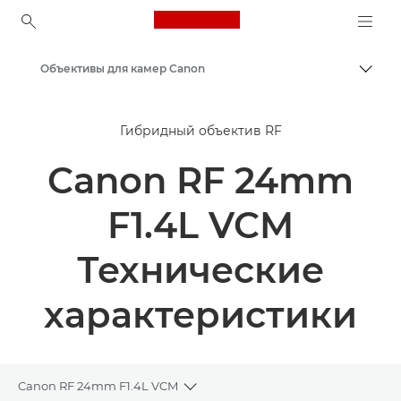
Canon Logo, back to ho
Объективы для камер Canon
Пере
Canon
Гибридный объектив RF
Canon RF 24mm
F1.4L VCM
Технические
характеристики
Canon RF 24mm F1.4L VCM
Toggle breadcrumbs