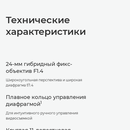
Общая информация
Технические
Технические характеристики
характеристики
24-мм гибридный фикс-
объектив F1.4
Широкоугольная перспектива и широкая
диафрагма f/1.4
Плавное кольцо управления
1
диафрагмой
Для интуитивного ручного управления
видеосъемкой