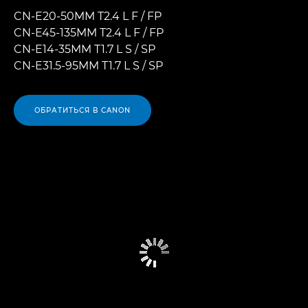
CN-E20-50MM T2.4 L F / FP
CN-E45-135MM T2.4 L F / FP
CN-E14-35MM T1.7 L S / SP
CN-E31.5-95MM T1.7 L S / SP
ОБРАТИТЬСЯ В CANON