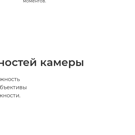
моментов.
ностей камеры
ожность
объективы
жности.