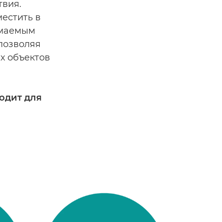
твия.
естить в
имаемым
позволяя
х объектов
ходит для