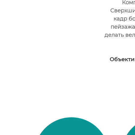
Комп
Сверхши
кадр б
пейзажа
делать ве
Объектив