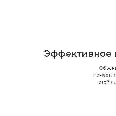
Эффективное 
Объект
поместит
этой л