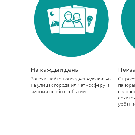
На каждый день
Пейз
Запечатлейте повседневную жизнь
От расс
на улицах города или атмосферу и
панора
эмоции особых событий.
склоно
архите
урбани