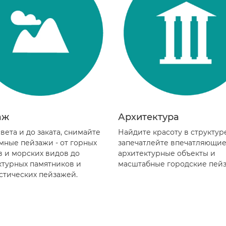
аж
Архитектура
вета и до заката, снимайте
Найдите красоту в структур
мные пейзажи - от горных
запечатлейте впечатляющи
в и морских видов до
архитектурные объекты и
ктурных памятников и
масштабные городские пейз
стических пейзажей.