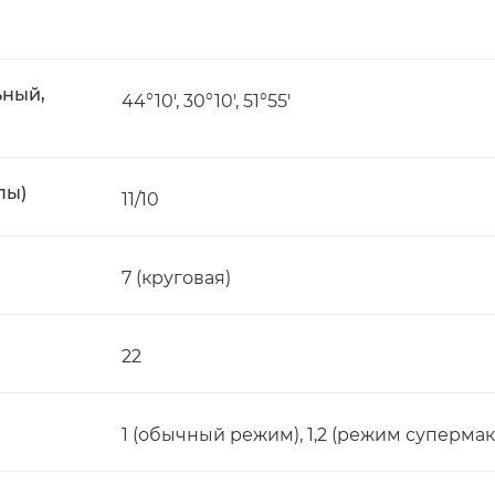
ьный,
44°10', 30°10', 51°55'
пы)
11/10
7 (круговая)
22
1 (обычный режим), 1,2 (режим суперма