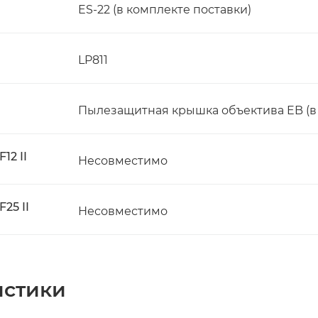
ES-22 (в комплекте поставки)
LP811
Пылезащитная крышка объектива EB (в 
12 II
Несовместимо
25 II
Несовместимо
истики