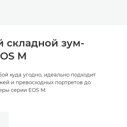
 складной зум-
EOS M
бой куда угодно, идеально подходит
ажей и превосходных портретов до
еры серии EOS M.