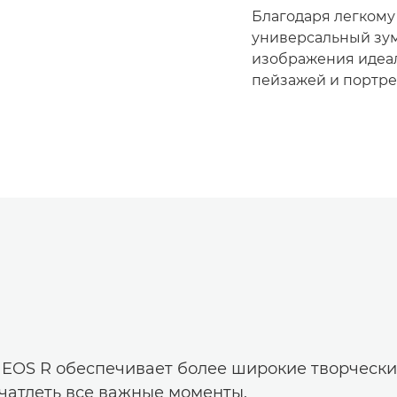
Благодаря легкому
универсальный зум
изображения идеал
пейзажей и портре
 EOS R обеспечивает более широкие творческ
чатлеть все важные моменты.