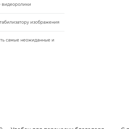
е видеоролики
стабилизатору изображения
ать самые неожиданные и