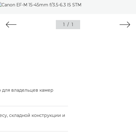
1
/
1
 для владельцев камер
есу, складной конструкции и