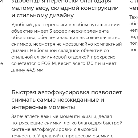
й
Удобен для переноски благодаря
С 
малому весу, складной конструкции
че
и стильному дизайну
Тех
обе
Удобный для переноски в любом путешествии
неп
объектив имеет 3 асферических элемента
вид
объектива, обеспечивающие высокое качество
пол
снимков, несмотря на чрезвычайно компактный
пос
дизайн. Небольшой складной объектив со
стильной алюминиевой отделкой прекрасно
же
сочетается с EOS M, весит всего 130 г и имеет
длину 44,5 мм.
Быстрая автофокусировка позволяет
снимать самые неожиданные и
интересные моменты
Запечатлеть важные моменты жизни, делая
потрясающие снимки, легко благодаря быстрой
и
системе автофокусировки с высокой
точностью. Управляйте процессом съемки с