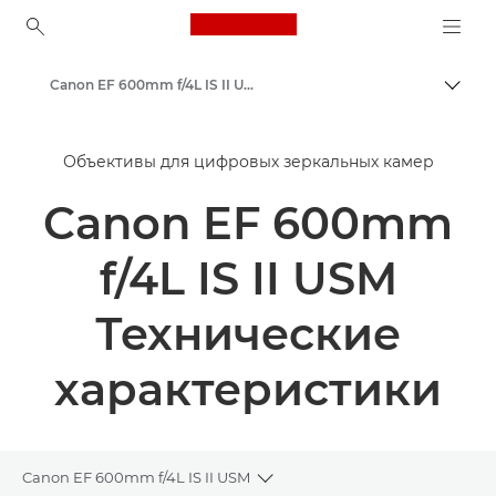
Canon Logo, back to ho
Canon EF 600mm f/4L IS II USM - Объективы - Камера и фотообъективы
Пере
Canon
Объективы для цифровых зеркальных камер
Объективы для камер Canon
Canon EF 600mm
f/4L IS II USM
Технические
характеристики
Canon EF 600mm f/4L IS II USM
Toggle breadcrumbs