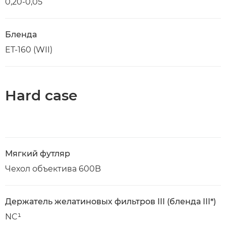
0,20-0,05
Бленда
ET-160 (WII)
Hard case
Мягкий футляр
Чехол объектива 600B
Держатель желатиновых фильтров III (бленда III*)
NC¹